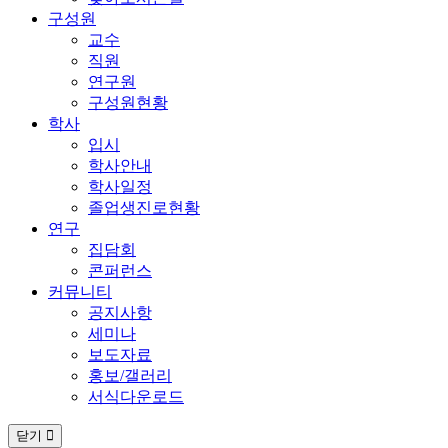
구성원
교수
직원
연구원
구성원현황
학사
입시
학사안내
학사일정
졸업생진로현황
연구
집담회
콘퍼런스
커뮤니티
공지사항
세미나
보도자료
홍보/갤러리
서식다운로드
닫기