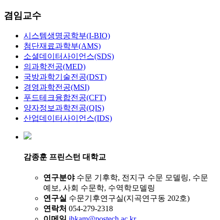
겸임교수
시스템생명공학부(I-BIO)
첨단재료과학부(AMS)
소셜데이터사이언스(SDS)
의과학전공(MED)
국방과학기술전공(DST)
경영과학전공(MSI)
푸드테크융합전공(CFT)
양자정보과학전공(QIS)
산업데이터사이언스(IDS)
감종훈
프린스턴 대학교
연구분야
수문 기후학, 전지구 수문 모델링, 수문
예보, 사회 수문학, 수역학모델링
연구실
수문기후연구실(지곡연구동 202호)
연락처
054-279-2318
이메일
jhkam@postech.ac.kr