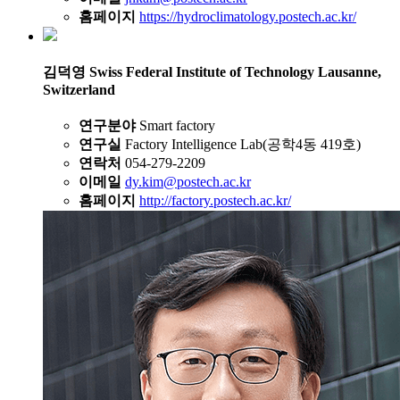
홈페이지
https://hydroclimatology.postech.ac.kr/
김덕영
Swiss Federal Institute of Technology Lausanne,
Switzerland
연구분야
Smart factory
연구실
Factory Intelligence Lab(공학4동 419호)
연락처
054-279-2209
이메일
dy.kim@postech.ac.kr
홈페이지
http://factory.postech.ac.kr/