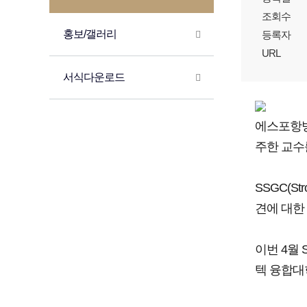
조회수
홍보/갤러리
등록자
URL
서식다운로드
에스포항병
주한 교수를
SSGC(S
견에 대한
이번 4월
텍 융합대