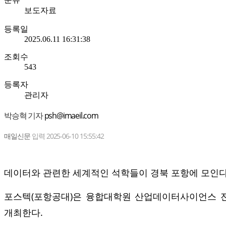
보도자료
등록일
2025.06.11 16:31:38
조회수
543
등록자
관리자
박승혁 기자
psh@imaeil.com
매일신문
입력 2025-06-10 15:55:42
데이터와 관련한 세계적인 석학들이 경북 포항에 모인다
포스텍(포항공대)은 융합대학원 산업데이터사이언스 전공
개최한다.