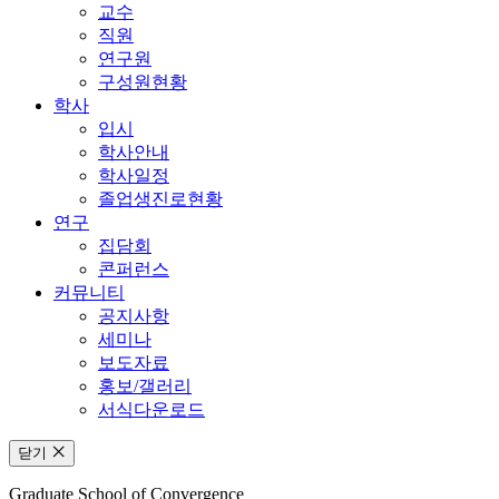
교수
직원
연구원
구성원현황
학사
입시
학사안내
학사일정
졸업생진로현황
연구
집담회
콘퍼런스
커뮤니티
공지사항
세미나
보도자료
홍보/갤러리
서식다운로드
닫기
Graduate School of Convergence