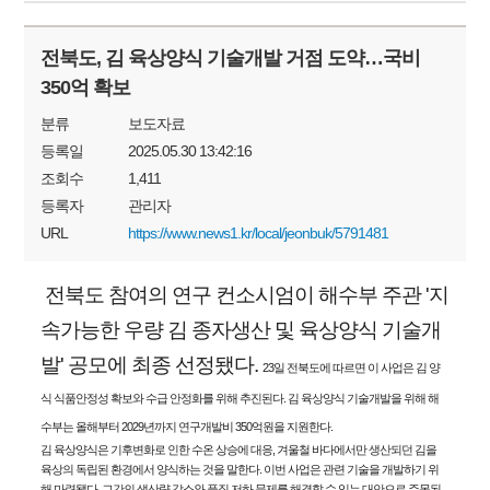
전북도, 김 육상양식 기술개발 거점 도약…국비
350억 확보
분류
보도자료
등록일
2025.05.30 13:42:16
조회수
1,411
등록자
관리자
URL
https://www.news1.kr/local/jeonbuk/5791481
전북도 참여의 연구 컨소시엄이 해수부 주관 '지
속가능한 우량 김 종자생산 및 육상양식 기술개
발' 공모에 최종 선정됐다.
23일 전북도에 따르면 이 사업은 김 양
식 식품안정성 확보와 수급 안정화를 위해 추진된다. 김 육상양식 기술개발을 위해 해
수부는 올해부터 2029년까지 연구개발비 350억원을 지원한다.
김 육상양식은 기후변화로 인한 수온 상승에 대응, 겨울철 바다에서만 생산되던 김을
육상의 독립된 환경에서 양식하는 것을 말한다. 이번 사업은 관련 기술을 개발하기 위
해 마련됐다. 그간의 생산량 감소와 품질 저하 문제를 해결할 수 있는 대안으로 주목된