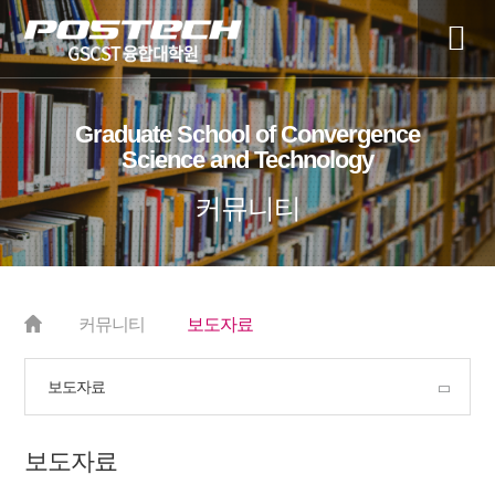
전
체
Graduate School of Convergence
매
Science and Technology
뉴
커뮤니티
커뮤니티
보도자료
보도자료
보도자료