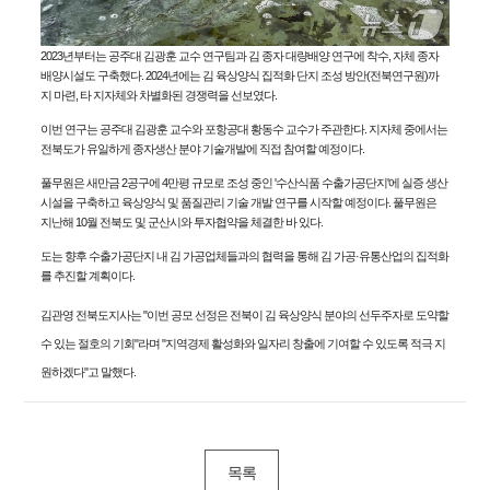
2023년부터는 공주대 김광훈 교수 연구팀과 김 종자 대량배양 연구에 착수, 자체 종자
전북자치도 수산기술연구소에서 김 육상 양식 테스트가 진행되고 있다.(전북자치도 제공. 재판매 및 DB금지)/뉴스1
배양시설도 구축했다. 2024년에는 김 육상양식 집적화 단지 조성 방안(전북연구원)까
지 마련, 타 지자체와 차별화된 경쟁력을 선보였다.
이번 연구는 공주대 김광훈 교수와 포항공대 황동수 교수가 주관한다. 지자체 중에서는
전북도가 유일하게 종자생산 분야 기술개발에 직접 참여할 예정이다.
풀무원은 새만금 2공구에 4만평 규모로 조성 중인 '수산식품 수출가공단지'에 실증 생산
시설을 구축하고 육상양식 및 품질관리 기술 개발 연구를 시작할 예정이다. 풀무원은
지난해 10월 전북도 및 군산시와 투자협약을 체결한 바 있다.
도는 향후 수출가공단지 내 김 가공업체들과의 협력을 통해 김 가공·유통산업의 집적화
를 추진할 계획이다.
김관영 전북도지사는 "이번 공모 선정은 전북이 김 육상양식 분야의 선두주자로 도약할
수 있는 절호의 기회"라며 "지역경제 활성화와 일자리 창출에 기여할 수 있도록 적극 지
원하겠다"고 말했다.
목록