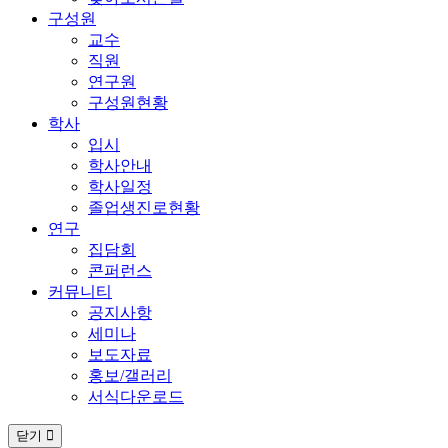
구성원
교수
직원
연구원
구성원현황
학사
입시
학사안내
학사일정
졸업생진로현황
연구
집담회
콘퍼런스
커뮤니티
공지사항
세미나
보도자료
홍보/갤러리
서식다운로드
닫기