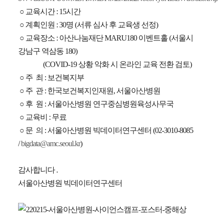
○
교육시간
: 15
시간
○
계획인원
: 30
명
(
서류 심사 후 교육생 선정
)
○
교육장소
:
아산나눔재단
MARU180
이벤트홀
(
서울시
강남구 역삼동
180)
(COVID-19
상황 악화 시 온라인 교육 전환 검토
)
○
주
최
:
보건복지부
○
주
관
:
한국보건복지인재원
,
서울아산병원
○
후
원
:
서울아산병원 연구중심병원육성사무국
○
교육비
:
무료
○
문
의
:
서울아산병원 빅데이터연구센터
(02-3010-8085
/
bigdata@amc.seoul.kr
)
감사합니다
.
서울아산병원 빅데이터연구센터