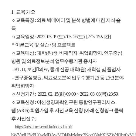
1.
교육 개요
○
교육특징
:
의료 빅데이터 및 분석 방법에 대한 지식 습
득
○
교육일정
: 2022. 03. 19(
토
) / 03. 26(
토
), [2
주
/ 15
시간
]
*
이론교육 및 실습
/
팀 프로젝트
○
교육대상
:
대학
(
원
)
생
,
비재직자
,
취업희망자
,
연구중심
병원 및 의료정보분석 업무수행기관 종사자
- BT, IT,
보건

의료
,
통계 전공 대학
(
원
)
재학생 및 졸업자
-
연구중심병원
,
의료정보분석 업무수행기관 등 관련분야
취업희망자
○
신청기간
: 2022. 02. 15(
화
) 09:00 ~ 2022. 03. 03(
목
) 23:59
○
교육신청
:
아산생명과학연구원 통합연구관리시스
템
(ARIS)
회원가입 후 사전교육 신청
[
아래 신청링크 클릭
후 사전접수
]
https://aris.amc.seoul.kr/index.html?
bWVudU5vPU0wMDAwMDI4MzMmc2Noc0NybXlSZWdObz0xMjA