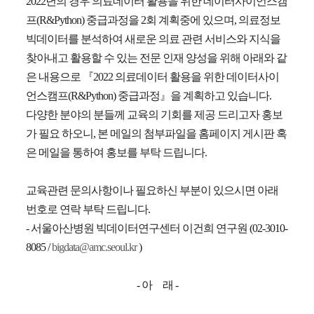
2022
년의 경우 의료데이터 활용을 위한 데이터사이언스캠
프
(R&Python)
중급과정을
2
회 계획중에 있으며
,
의료정보
빅데이터를 분석하여 새로운 의료 관련 서비스와 지식을
찾아내고 활용할 수 있는 전문 인재 양성을 위해 아래와 같
은 내용으로 『
2022
의료데이터 활용을 위한 데이터사이
언스캠프
(R&Python)
중급과정』을 계획하고 있습니다
.
다양한 분야의 분들께 교육의 기회를 제공 드리고자 홍보
가 필요 하오니
,
본 메일의 첨부파일을 홈페이지 게시판 혹
은 메일을 통하여 홍보를 부탁 드립니다
.
교육관련 문의사항이나 필요하신 부분이 있으시면 아래
번호로 연락 부탁 드립니다
.
-
서울아산병원 빅데이터연구센터 이건희 연구원
(02-3010-
8085 /
bigdata@amc.seoul.kr
)
-
아
래
-