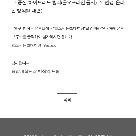
종전
:
하이브리드 방식
(
온오프라인 동시
) ->
변경
:
온라
*
인 방식
(
비대면
)
온라인 참석은 유투브에서
"
포스텍 융합대학원
"
을 검색하거나 아래 유투
브 주소를 클릭하여 참가하시면 됩니다
.
포스텍
융합대학원 - YouTube
감사합니다
.
융합대학원장 반창일 드림
목록