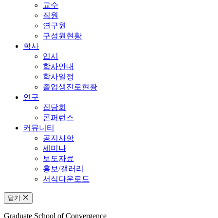
교수
직원
연구원
구성원현황
학사
입시
학사안내
학사일정
졸업생진로현황
연구
집담회
콘퍼런스
커뮤니티
공지사항
세미나
보도자료
홍보/갤러리
서식다운로드
닫기
Graduate School of Convergence