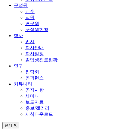
구성원
교수
직원
연구원
구성원현황
학사
입시
학사안내
학사일정
졸업생진로현황
연구
집담회
콘퍼런스
커뮤니티
공지사항
세미나
보도자료
홍보/갤러리
서식다운로드
닫기