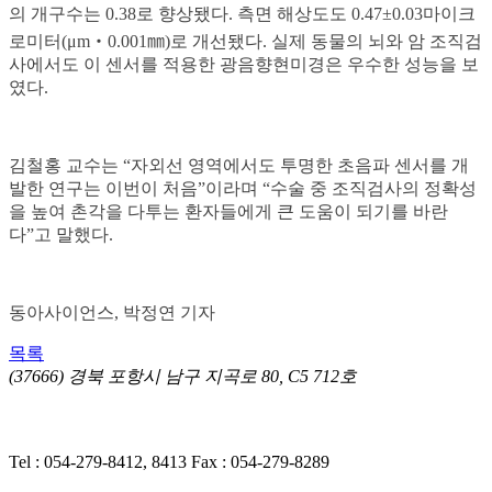
의 개구수는 0.38로 향상됐다. 측면 해상도도 0.47±0.03마이크
로미터(μm‧0.001㎜)로 개선됐다. 실제 동물의 뇌와 암 조직검
사에서도 이 센서를 적용한 광음향현미경은 우수한 성능을 보
였다.
김철홍 교수는 “자외선 영역에서도 투명한 초음파 센서를 개
발한 연구는 이번이 처음”이라며 “수술 중 조직검사의 정확성
을 높여 촌각을 다투는 환자들에게 큰 도움이 되기를 바란
다”고 말했다.
동아사이언스, 박정연 기자
목록
(37666) 경북 포항시 남구 지곡로 80, C5 712호
개인정보처리방침
ㅣ 영상정보처리기기(CCTV) 운영·관리 방
침
Tel : 054-279-8412, 8413
Fax : 054-279-8289