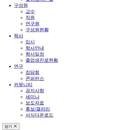
구성원
교수
직원
연구원
구성원현황
학사
입시
학사안내
학사일정
졸업생진로현황
연구
집담회
콘퍼런스
커뮤니티
공지사항
세미나
보도자료
홍보/갤러리
서식다운로드
닫기