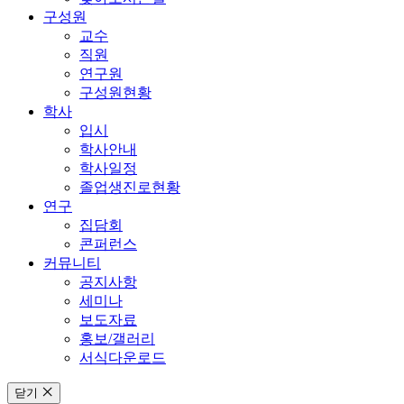
구성원
교수
직원
연구원
구성원현황
학사
입시
학사안내
학사일정
졸업생진로현황
연구
집담회
콘퍼런스
커뮤니티
공지사항
세미나
보도자료
홍보/갤러리
서식다운로드
닫기